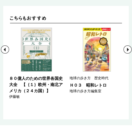
史
８０億人のための世界各国史
地球の歩き方 歴史時代
大全 【｛１｝欧州・南北ア
Ｈ０３ 昭和レトロ
】
メリカ（２４カ国）】
地球の歩き方編集室
伊藤敏