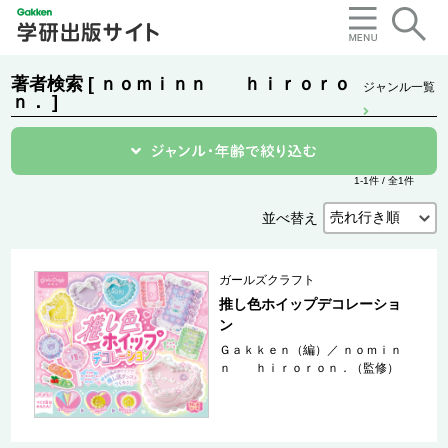
著者検索 [ ｎｏｍｉｎｎ ｈｉｒｏｒｏ
ジャンル一覧
ｎ． ]
1-1件 / 全1件
並べ替え
ガールズクラフト
推し色ホイップデコレーショ
ン
Ｇａｋｋｅｎ（編）
／
ｎｏｍｉｎ
ｎ ｈｉｒｏｒｏｎ．（監修）