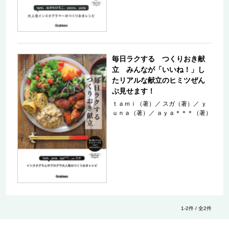
毎日ラクする つくりおき献
立 みんなが「いいね！」し
たリアルな献立のヒミツぜん
ぶ見せます！
ｔａｍｉ（著）
／
スガ（著）
／
ｙ
ｕｎａ（著）
／
ａｙａ＊＊＊（著）
1-2件 / 全2件