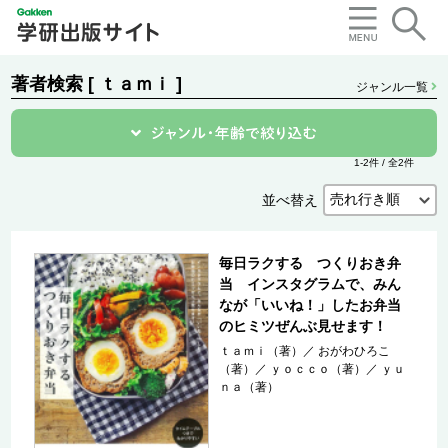
著者検索 [ ｔａｍｉ ]
ジャンル一覧
1-2件 / 全2件
並べ替え
毎日ラクする つくりおき弁
当 インスタグラムで、みん
なが「いいね！」したお弁当
のヒミツぜんぶ見せます！
ｔａｍｉ（著）
／
おがわひろこ
（著）
／
ｙｏｃｃｏ（著）
／
ｙｕ
ｎａ（著）