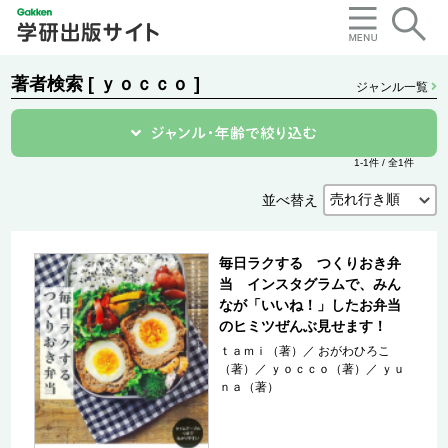
著者検索 [ ｙｏｃｃｏ ]
ジャンル一覧
1-1件 / 全1件
並べ替え
毎日ラクする つくりおき弁
当 インスタグラムで、みん
なが「いいね！」したお弁当
のヒミツぜんぶ見せます！
ｔａｍｉ（著）
／
おがわひろこ
（著）
／
ｙｏｃｃｏ（著）
／
ｙｕ
ｎａ（著）