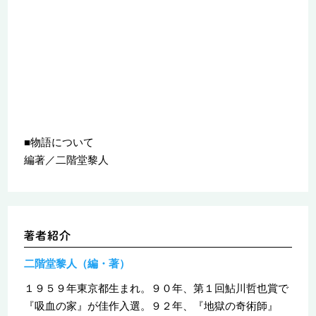
■物語について
編著／二階堂黎人
二階堂黎人（編・著）
１９５９年東京都生まれ。９０年、第１回鮎川哲也賞で
『吸血の家』が佳作入選。９２年、『地獄の奇術師』