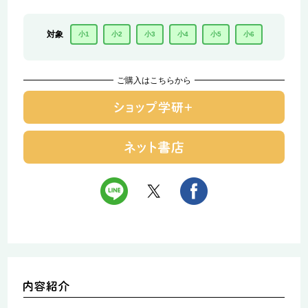
対象
小1
小2
小3
小4
小5
小6
ご購入はこちらから