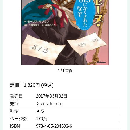
1
/
1
画像
定価 1,320円 (税込)
発売日
2017年03月02日
発行
Ｇａｋｋｅｎ
判型
Ａ５
ページ数
170頁
ISBN
978-4-05-204593-6