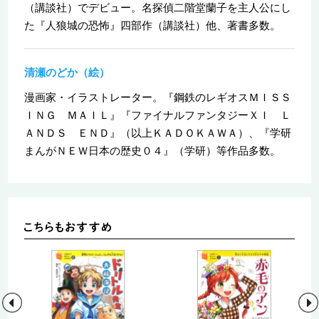
（講談社）でデビュー。名探偵二階堂蘭子を主人公にし
た『人狼城の恐怖』四部作（講談社）他、著書多数。
清瀬のどか（絵）
漫画家・イラストレーター。『鋼鉄のレギオスＭＩＳＳ
ＩＮＧ ＭＡＩＬ』『ファイナルファンタジーＸＩ Ｌ
ＡＮＤＳ ＥＮＤ』（以上ＫＡＤＯＫＡＷＡ）、『学研
まんがＮＥＷ日本の歴史０４』（学研）等作品多数。