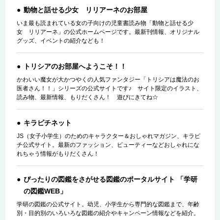
動物と話せる少女 リリアーネのお部屋
いま最も読まれている女の子向けの児童書読み物「動物と話せる少
女 リリアーネ」の公式ホームページです。最新刊情報、オリジナル
グッズ、イベントの紹介なども！
トリシアのお部屋へようこそ！！
かわいい魔女が大かつやくの人気ファンタジー「トリシアは魔法のお
医者さん！！」シリーズの公式サイトです♪ サイト限定のイラスト、
読み物、最新情報、もりだくさん！ 遊びにきてね☆
キラピチネット
JS（女子小学生）のためのキャラクター＆おしゃれマガジン、キラピ
チ公式サイト。最新のファッション、ビューティーなどおしゃれにな
れちゃう情報がもりだくさん！
ぴったりの図鑑をさがせる図鑑のポータルサイト 「学研
の図鑑WEB」
学研の図鑑の公式サイト。幼児、小学生から専門的な図鑑まで、年齢
別・目的別のいろいろな図鑑の紹介やキャンペーン情報などを紹介。