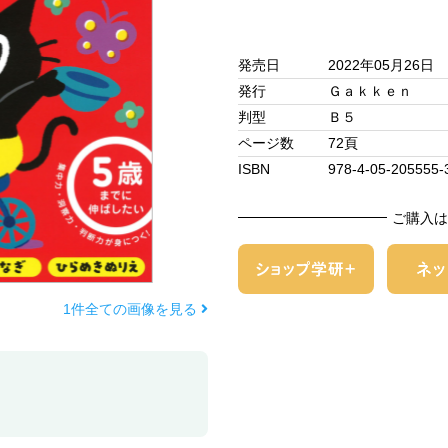
発売日
2022年05月26日
発行
Ｇａｋｋｅｎ
判型
Ｂ５
ページ数
72頁
ISBN
978-4-05-205555-
ご購入は
1件全ての画像を見る