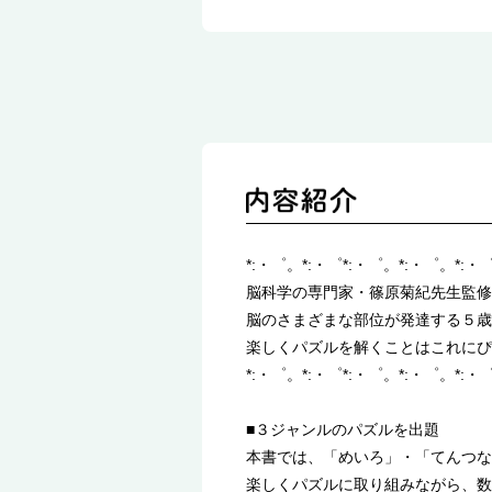
*:・゜。*:・゜*:・゜。*:・゜。*:・
脳科学の専門家・篠原菊紀先生監修
脳のさまざまな部位が発達する５歳
楽しくパズルを解くことはこれにぴ
*:・゜。*:・゜*:・゜。*:・゜。*:・
■３ジャンルのパズルを出題
本書では、「めいろ」・「てんつな
楽しくパズルに取り組みながら、数