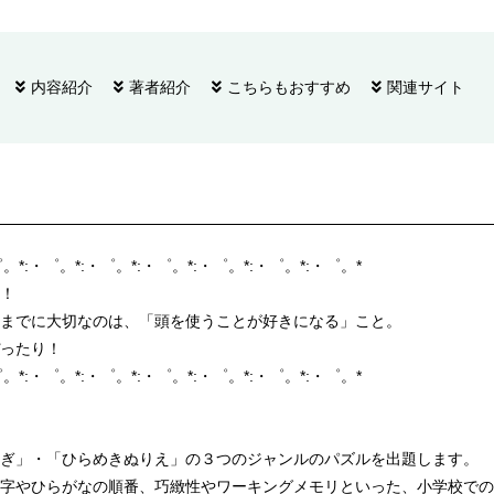
内容紹介
著者紹介
こちらもおすすめ
関連サイト
゜。*:・゜。*:・゜。*:・゜。*:・゜。*:・゜。*:・゜。*
！
までに大切なのは、「頭を使うことが好きになる」こと。
ったり！
゜。*:・゜。*:・゜。*:・゜。*:・゜。*:・゜。*:・゜。*
ぎ」・「ひらめきぬりえ」の３つのジャンルのパズルを出題します。
字やひらがなの順番、巧緻性やワーキングメモリといった、小学校での