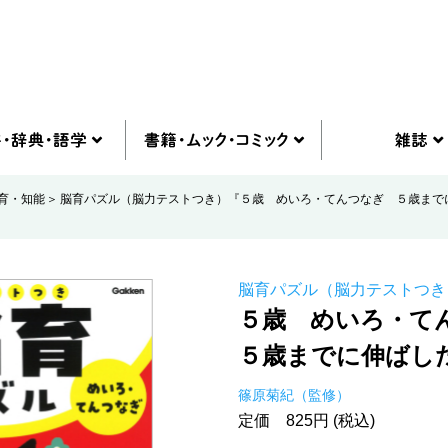
育・知能
脳育パズル（脳力テストつき）『５歳 めいろ・てんつなぎ ５歳まで
脳育パズル（脳力テストつき
５歳 めいろ・て
５歳までに伸ばし
篠原菊紀（監修）
定価 825円 (税込)