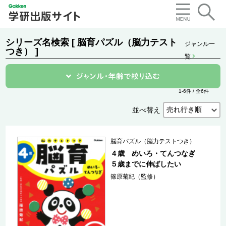
シリーズ名検索 [ 脳育パズル（脳力テスト
ジャンル一
つき） ]
覧
1-6件 / 全6件
並べ替え
脳育パズル（脳力テストつき）
４歳 めいろ・てんつなぎ
５歳までに伸ばしたい
篠原菊紀（監修）