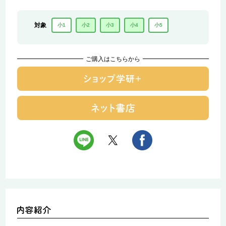
対象
小1
小2
小3
小4
小5
ご購入はこちらから