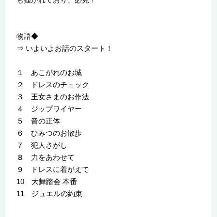
物語◆
⇒ いよいよお話のスタート！
１ あこがれのお城
２ ドレスのチェック
３ 王女さまのお作法
４ ジップワイヤー
５ 音の正体
６ ひみつのお散歩
７ 犯人さがし
８ 力をあわせて
９ ドレスに着がえて
10 大舞踏会 本番
11 ジュエルの約束