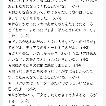
★わたしもティアラ会にはいっていい？ ユリアひめが
おともだちになってくれるといいな。（小2）
★おかしな音をきいて、ゆうきをだして森へはいると
き、すごくドキドキした。（小3）
★わなにかかったシカのあかちゃんをたすけたところ、
とてもかっこよかったですよ。ほんとうに心にのこりま
した。（小2）
★ドレスがきれいだね。とくに大きなピンクのバラがす
てきだよ。ティアラのルビーもすてきだよ。（小2）
★ぶとう会は、たのしかった？ わたしもユリアひめみ
たいなドレスをきてぶとう会にいきたいな。（小2）
★お姫さまたちの友情に感動しました。（小6）
★おうじょさまたちのゆうじょうがすばらしかったで
す。またみんなで、あえるといいね。（小2）
★ユリアひめは、リーダーみたいでかっこいいなぁと
思ったよ！（小2）
★絵がかわいい。王女さまたちがきょう力するところが
すき。（小2）