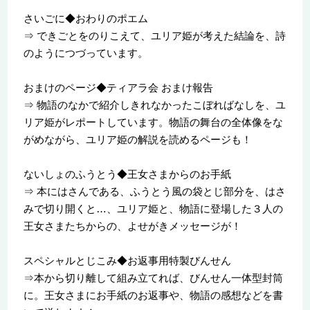
さいごに◆おわりのポエム
⇒ できごとをのりこえて、ユリア姫が考えた結論を、詩
のようにつづっています。
おまけのページ◆ティアラ会 おまけ報告
⇒ 物語のなかで紹介しきれなかったこぼればなしを、ユ
リア姫がレポートしています。物語の舞台の全体像をな
がめながら、ユリア姫の解説を読めるページも！
ないしょのふうとう◆王女さまからのお手紙
⇒ 本にはさんである、ふうとう風の袋とじ部分を、はさ
みで切り開くと…、ユリア姫と、物語に登場した３人の
王女さまたちからの、よせがきメッセージが！
スペシャルとじこみ◆お返事用特製びんせん
⇒本から切り離して組み立てれば、びんせん一体型封筒
に。王女さまにお手紙のお返事や、物語の感想などを書