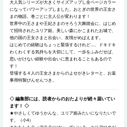
大人気シリーズが大きくサイズアップし全ページカラー
になってパワーアップしました。おとぎの世界の王女さ
まの物語。巻ごとに主人公が変わります！
世界中の王さまや王妃さまのそろう大舞踏会に、はじめ
て招待されたユリア姫。美しい森にかこまれたお城で、
他の国の王女さまと出会い、友情がめばえます。
はじめての経験はちょっと緊張するけれど…、ドキドキ
わくわくする気持ちを大切にして、一歩をふみだせば、
思いがけない経験や出会いに恵まれることもあるので
す！
登場する４人の王女さまからのよせがきレターと、お返
事用特製びんせんつき。
◇ 編集部には、読者からのおたよりが続々届いてい
ます！ ◇
★やさしくてゆうかんな、ユリア姫みたいになりたいで
す。（小4）