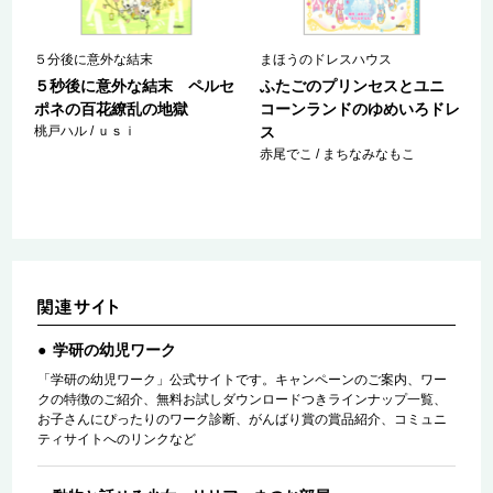
５分後に意外な結末
まほうのドレスハウス
ロ
５秒後に意外な結末 ペルセ
ふたごのプリンセスとユニ
ポネの百花繚乱の地獄
コーンランドのゆめいろドレ
桃戸ハル / ｕｓｉ
ス
赤尾でこ / まちなみなもこ
学研の幼児ワーク
「学研の幼児ワーク」公式サイトです。キャンペーンのご案内、ワー
クの特徴のご紹介、無料お試しダウンロードつきラインナップ一覧、
お子さんにぴったりのワーク診断、がんばり賞の賞品紹介、コミュニ
ティサイトへのリンクなど