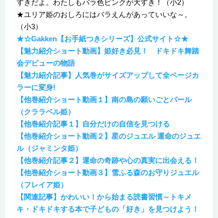
すきだよ。わたしもバラ色ピンクが大すき！（小2）
★ユリア姫のおしろにはバラえんがあっていいな～。
（小3）
★☆Gakken【お手紙つきシリーズ】公式サイト☆★
【魅力紹介ショート動画】姫好き必見！ ドキドキ舞踏
会デビューの物語
【魅力紹介記事】人気巻がサイズアップして全ページカ
ラーに変身!
【他巻紹介ショート動画１】南の島の願いごとパール
（クララベル姫）
【他巻紹介記事１】自分だけの自信を見つける
【他巻紹介ショート動画２】星のジュエル 運命のジュエ
ル（ジャミンタ姫）
【他巻紹介記事２】運命の奇跡や心の真実に出会える！
【他巻紹介ショート動画３】雪ふる森のお守りジュエル
（フレイア姫）
【関連記事】かわいい！から始まる読書習慣～トキメ
キ・ドキドキする本で子どもの「好き」を見つけよう！