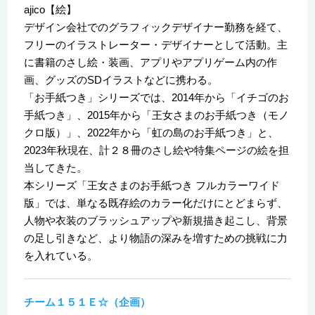
ajico【絵】
デザイン会社でのグラフィックデザイナー勤務を経て、
フリーのイラストレーター・デザイナーとして活動。主
に書籍のさし絵・装画、アプリやアプリゲーム内の作
画、グッズのSDイラストなどに携わる。
「お手紙つき」シリーズでは、2014年から「イチゴのお
手紙つき」、2015年から「王女さまのお手紙つき（モノ
クロ版）」、2022年から「虹の島のお手紙つき」と、
2023年秋現在、計２８冊のさし絵や特集ページの絵を担
当してきた。
本シリーズ「王女さまのお手紙つき フルカラーワイド
版」では、単なる既存絵のカラー化だけにとどまらず、
人物や衣装のブラッシュアップや新規描き起こし、背景
の足し引きなど、より物語の深みを増すための挑戦に力
を入れている。
チーム１５１Ｅ☆（企画）