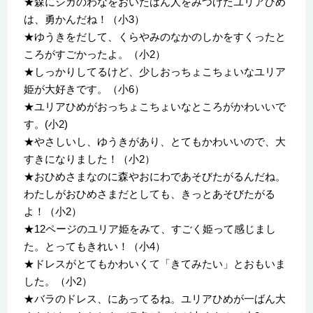
★森にシカのわなをおいたはん人をみつけたユリアひめ
は、勇かんだね！（小3）
★ゆうきをだして、くらやみのなかのしかをすくったと
ころがすごかったよ。（小2）
★しっかりしてるけど、少しおっちょこちょいなユリア
姫が大好きです。（小6）
★ユリアひめがおっちょこちょいなところがかわいいで
す。(小2)
★やさしいし、ゆうきがあり、とてもかわいいので、大
すきになりました！（小2）
★おひめさまなのに森やおにわであそびたがるんだね。
わたしがおひめさまだとしても、きっとあそびたがる
よ！（小2）
★12ページのユリア姫をみて、すごく姫って感じまし
た。とってもきれい！（小4）
★ドレスがとてもかわいくて「きてみたい」とおもいま
した。（小2）
★バラのドレス、にあってるね。ユリアひめが一ばん大