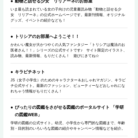
動物と話せる少女 リリアーネのお部屋
いま最も読まれている女の子向けの児童書読み物「動物と話せる少
女 リリアーネ」の公式ホームページです。最新刊情報、オリジナル
グッズ、イベントの紹介なども！
トリシアのお部屋へようこそ！！
かわいい魔女が大かつやくの人気ファンタジー「トリシアは魔法のお
医者さん！！」シリーズの公式サイトです♪ サイト限定のイラスト、
読み物、最新情報、もりだくさん！ 遊びにきてね☆
キラピチネット
JS（女子小学生）のためのキャラクター＆おしゃれマガジン、キラピ
チ公式サイト。最新のファッション、ビューティーなどおしゃれにな
れちゃう情報がもりだくさん！
ぴったりの図鑑をさがせる図鑑のポータルサイト 「学研
の図鑑WEB」
学研の図鑑の公式サイト。幼児、小学生から専門的な図鑑まで、年齢
別・目的別のいろいろな図鑑の紹介やキャンペーン情報などを紹介。