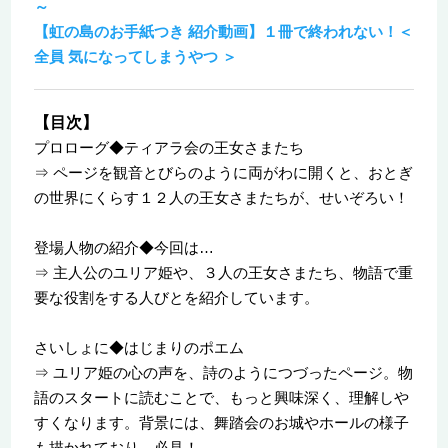
～
【虹の島のお手紙つき 紹介動画】１冊で終われない！＜
全員 気になってしまうやつ ＞
【目次】
プロローグ◆ティアラ会の王女さまたち
⇒ ページを観音とびらのように両がわに開くと、おとぎ
の世界にくらす１２人の王女さまたちが、せいぞろい！
登場人物の紹介◆今回は…
⇒ 主人公のユリア姫や、３人の王女さまたち、物語で重
要な役割をする人びとを紹介しています。
さいしょに◆はじまりのポエム
⇒ ユリア姫の心の声を、詩のようにつづったページ。物
語のスタートに読むことで、もっと興味深く、理解しや
すくなります。背景には、舞踏会のお城やホールの様子
も描かれており、必見！