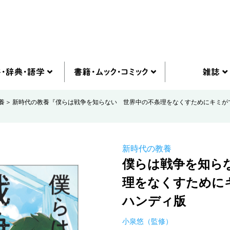
養
新時代の教養『僕らは戦争を知らない 世界中の不条理をなくすためにキミが
新時代の教養
僕らは戦争を知ら
理をなくすため
ハンディ版
小泉悠（監修）