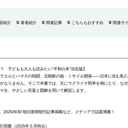
容紹介
著者紹介
関連記事
こちらもおすすめ
関連サ
？ 子どもも大人も読みたい“平和の本”決定版】
ラエルとハマスの戦闘、北朝鮮の核・ミサイル開発――日本に住む私た
かなりません。そこで本書では、主にウクライナ戦争を例にとり、なぜ
マを、やさしい言葉と図解を用いて解説します。
掲載、2025/8/30 朝日新聞朝刊記事掲載など、メディアで話題沸騰！
行部数（2025年５月時点）