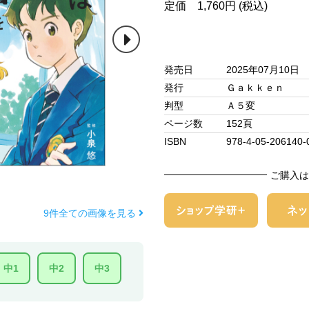
定価 1,760円 (税込)
発売日
2025年07月10日
発行
Ｇａｋｋｅｎ
判型
Ａ５変
ページ数
152頁
ISBN
978-4-05-206140-
ご購入は
9件全ての画像を見る
中1
中2
中3