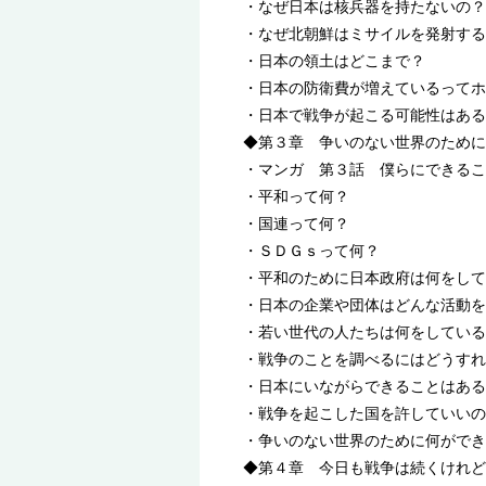
・なぜ日本は核兵器を持たないの？
・なぜ北朝鮮はミサイルを発射する
・日本の領土はどこまで？
・日本の防衛費が増えているってホ
・日本で戦争が起こる可能性はある
◆第３章 争いのない世界のために
・マンガ 第３話 僕らにできるこ
・平和って何？
・国連って何？
・ＳＤＧｓって何？
・平和のために日本政府は何をして
・日本の企業や団体はどんな活動を
・若い世代の人たちは何をしている
・戦争のことを調べるにはどうすれ
・日本にいながらできることはある
・戦争を起こした国を許していいの
・争いのない世界のために何ができ
◆第４章 今日も戦争は続くけれど