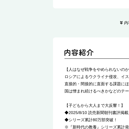
内
【人はなぜ戦争をやめられないのか
ロシアによるウクライナ侵攻、イス
直接的・間接的に直面する課題にほ
国は憎まれ続けるべきかなどのテー
【子どもから大人まで大反響！】
◆2025/8/10 読売新聞朝刊書評
◆シリーズ累計80万部突破！
※『新時代の教養』シリーズ累計発