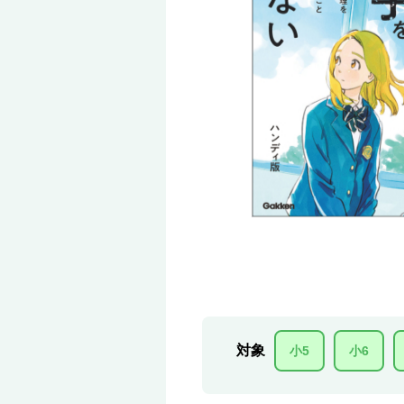
対象
小5
小6