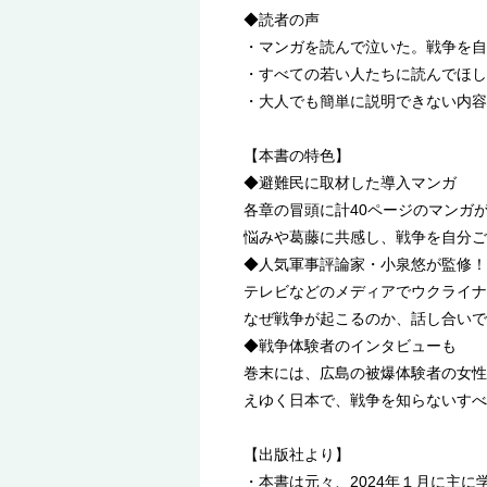
◆読者の声
・マンガを読んで泣いた。戦争を自
・すべての若い人たちに読んでほし
・大人でも簡単に説明できない内容
【本書の特色】
◆避難民に取材した導入マンガ
各章の冒頭に計40ページのマンガ
悩みや葛藤に共感し、戦争を自分ご
◆人気軍事評論家・小泉悠が監修！
テレビなどのメディアでウクライナ
なぜ戦争が起こるのか、話し合いで
◆戦争体験者のインタビューも
巻末には、広島の被爆体験者の女性
えゆく日本で、戦争を知らないすべ
【出版社より】
・本書は元々、2024年１月に主