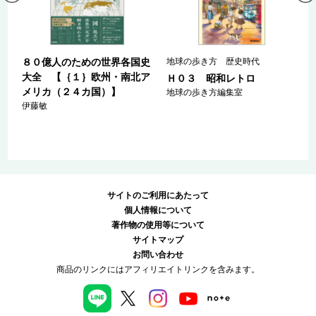
古
８０億人のための世界各国史
地球の歩き方 歴史時代
大全 【｛１｝欧州・南北ア
Ｈ０３ 昭和レトロ
メリカ（２４カ国）】
地球の歩き方編集室
伊藤敏
サイトのご利用にあたって
個人情報について
著作物の使用等について
サイトマップ
お問い合わせ
商品のリンクにはアフィリエイトリンクを含みます。