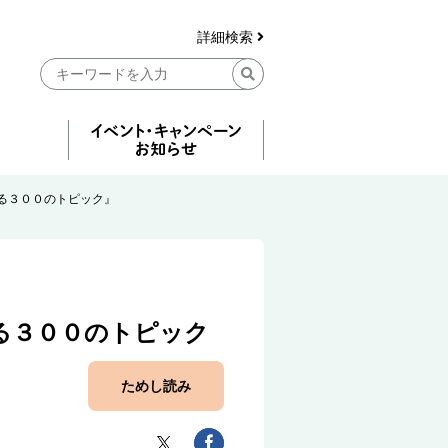
詳細検索
る３００のトピック』
る３００のトピック
ためし読み