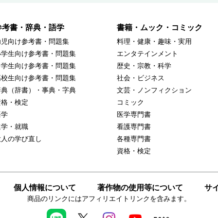
参考書・辞典・語学
書籍・ムック・コミック
幼児向け参考書・問題集
料理・健康・趣味・実用
小学生向け参考書・問題集
エンタテインメント
中学生向け参考書・問題集
歴史・宗教・科学
高校生向け参考書・問題集
社会・ビジネス
辞典（辞書）・事典・字典
文芸・ノンフィクション
資格・検定
コミック
語学
医学専門書
進学・就職
看護専門書
大人の学び直し
各種専門書
資格・検定
個人情報について
著作物の使用等について
サ
商品のリンクにはアフィリエイトリンクを含みます。