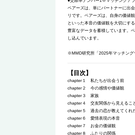
●交際率ナンバー1※マッチングア
ペアーズは、単にパートナーに出会
リです。ペアーズは、自身の価値観
といった本音の価値観を大切にする
豊富なデータを蓄積しています。ペ
し込んでいます。
※MMD研究所「2025年マッチン
【目次】
chapter１ 私たちが出会う前
chapter２ 今の感情や価値観
chapter３ 家族
chapter４ 交友関係から見えるこ
chapter５ 過去の恋が教えてくれ
chapter６ 愛情表現の本音
chapter７ お金の価値観
chapter８ ふたりの関係