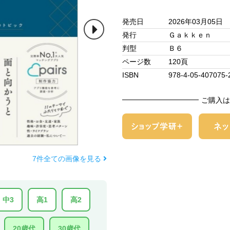
発売日
2026年03月05日
発行
Ｇａｋｋｅｎ
判型
Ｂ６
ページ数
120頁
ISBN
978-4-05-407075-
ご購入は
7件全ての画像を見る
中3
高1
高2
20歳代
30歳代