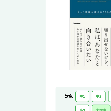
対象
中1
中2
高3
大学生