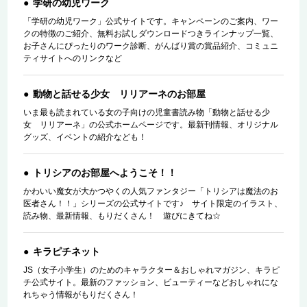
学研の幼児ワーク
「学研の幼児ワーク」公式サイトです。キャンペーンのご案内、ワー
クの特徴のご紹介、無料お試しダウンロードつきラインナップ一覧、
お子さんにぴったりのワーク診断、がんばり賞の賞品紹介、コミュニ
ティサイトへのリンクなど
動物と話せる少女 リリアーネのお部屋
いま最も読まれている女の子向けの児童書読み物「動物と話せる少
女 リリアーネ」の公式ホームページです。最新刊情報、オリジナル
グッズ、イベントの紹介なども！
トリシアのお部屋へようこそ！！
かわいい魔女が大かつやくの人気ファンタジー「トリシアは魔法のお
医者さん！！」シリーズの公式サイトです♪ サイト限定のイラスト、
読み物、最新情報、もりだくさん！ 遊びにきてね☆
キラピチネット
JS（女子小学生）のためのキャラクター＆おしゃれマガジン、キラピ
チ公式サイト。最新のファッション、ビューティーなどおしゃれにな
れちゃう情報がもりだくさん！