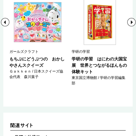
ガールズクラフト
学研の学習
文
もちぷにどうぶつの おかし
学研の学習 はにわの大国宝
やさんスクイーズ
展 世界とつながるほんもの
Ｇａｋｋｅｎ / 日本スクイーズ協
体験キット
会代表 森川葉子
東京国立博物館 / 学研の学習編集
部