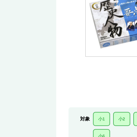
対象
小1
小2
小6