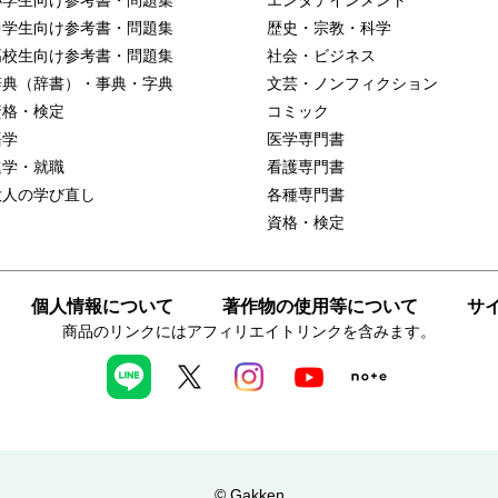
小学生向け参考書・問題集
エンタテインメント
中学生向け参考書・問題集
歴史・宗教・科学
高校生向け参考書・問題集
社会・ビジネス
辞典（辞書）・事典・字典
文芸・ノンフィクション
資格・検定
コミック
語学
医学専門書
進学・就職
看護専門書
大人の学び直し
各種専門書
資格・検定
個人情報について
著作物の使用等について
サ
商品のリンクにはアフィリエイトリンクを含みます。
© Gakken