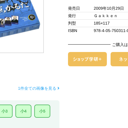
発売日
2009年10月29日
発行
Ｇａｋｋｅｎ
判型
185×117
ISBN
978-4-05-750311-
ご購入は
1件全ての画像を見る
小3
小4
小5