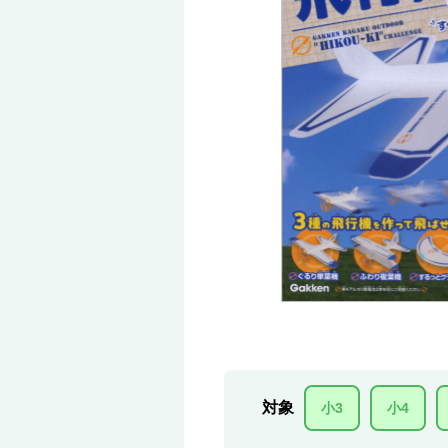
対象
小3
小4