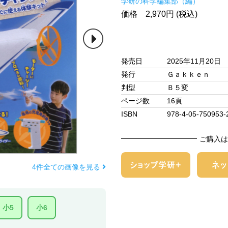
学研の科学編集部（編）
価格 2,970円 (税込)
発売日
2025年11月20日
発行
Ｇａｋｋｅｎ
判型
Ｂ５変
ページ数
16頁
ISBN
978-4-05-750953-
ご購入は
4件全ての画像を見る
小5
小6