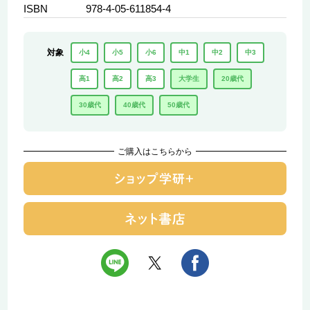
ISBN
978-4-05-611854-4
対象
小4
小5
小6
中1
中2
中3
高1
高2
高3
大学生
20歳代
30歳代
40歳代
50歳代
ご購入はこちらから