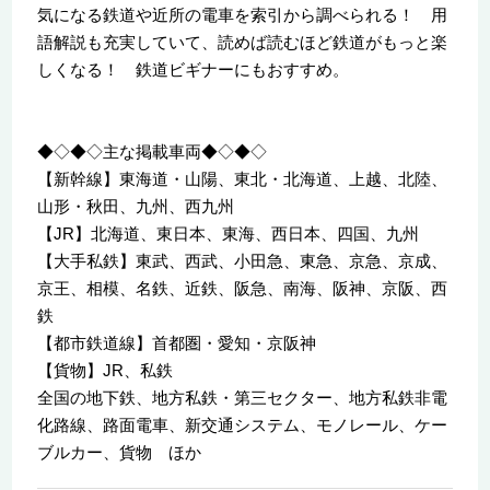
気になる鉄道や近所の電車を索引から調べられる！ 用
語解説も充実していて、読めば読むほど鉄道がもっと楽
しくなる！ 鉄道ビギナーにもおすすめ。
◆◇◆◇主な掲載車両◆◇◆◇
【新幹線】東海道・山陽、東北・北海道、上越、北陸、
山形・秋田、九州、西九州
【JR】北海道、東日本、東海、西日本、四国、九州
【大手私鉄】東武、西武、小田急、東急、京急、京成、
京王、相模、名鉄、近鉄、阪急、南海、阪神、京阪、西
鉄
【都市鉄道線】首都圏・愛知・京阪神
【貨物】JR、私鉄
全国の地下鉄、地方私鉄・第三セクター、地方私鉄非電
化路線、路面電車、新交通システム、モノレール、ケー
ブルカー、貨物 ほか