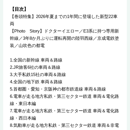
【目次】
【巻頭特集】2026年夏までの1年間に登場した新型22車
両
【Photo Story】ドクターイエロー／E3系に持つ専用新
幹線／3年8か月ぶりに運転再開の陸羽西線／京成電鉄塗
装／山吹色の都電
1.全国の新幹線 車両＆路線
2.JR旅客6社の車両＆路線
3.大手私鉄15社の車両＆路線
4.全国の地下鉄 車両＆路線
5.首都圏・愛知・京阪神の都市鉄道線 車両＆路線
6.電車が走る地方私鉄・第三セクター鉄道 車両＆電化路
線・東日本編
7.電車が走る地方私鉄・第三セクター鉄道 車両＆電化路
線・西日本編
8.気動車が走る地方私鉄・第三セクター鉄道 車両＆非電