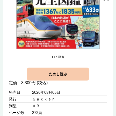
1
/
6
画像
ためし読み
定価 3,300円 (税込)
発売日
2026年08月05日
発行
Ｇａｋｋｅｎ
判型
ＡＢ
ページ数
272頁