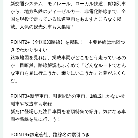
新交通システム、モノレール、ローカル鉄道、貨物列車
から、地方私鉄のディーゼルカー、非電化路線まで、全
国を現役で走っている鉄道車両をあますところなく掲
載。人気の観光列車も大集結！
POINT2●【全国633路線】を掲載！ 主要路線は地図つ
きでわかりやすい
路線地図を見れば、掲載車両がどこをどう走っているの
か一目瞭然。路線解説もふくめて「どんなルートでどん
な車両を見に行こうか、乗りにいこうか」と夢がふくら
む。
POINT3●新型車両、引退間近の車両、1編成しかない検
測車や改造車も収録
新たに登場した注目車両を巻頭特集で紹介。気になる車
両や路線を見に行こう！
POINT4●鉄道会社、路線名の索引つき