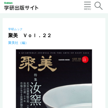
学研ムック
聚美 Ｖｏｌ．２２
聚美社（編）