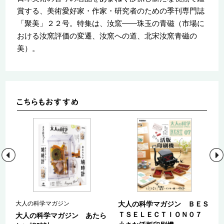
賞する、美術愛好家・作家・研究者のための季刊専門誌
「聚美」２２号。特集は、汝窯――珠玉の青磁（市場に
おける汝窯評価の変遷、汝窯への道、北宋汝窯青磁の
美）。
大人の科学マガジン
大人の科学マガジン ＢＥＳ
ＴＳＥＬＥＣＴＩＯＮ０７
３
大人の科学マガジン あたら