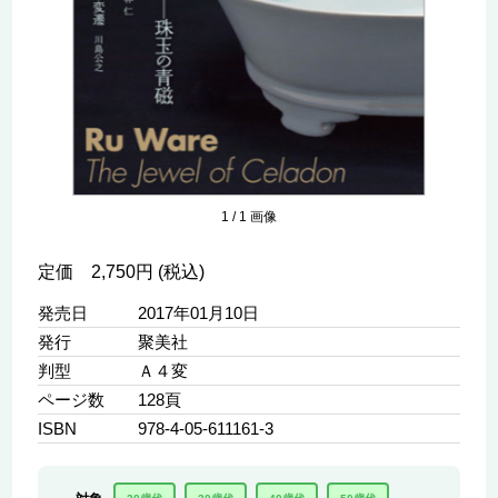
1
/
1
画像
定価 2,750円 (税込)
発売日
2017年01月10日
発行
聚美社
判型
Ａ４変
ページ数
128頁
ISBN
978-4-05-611161-3