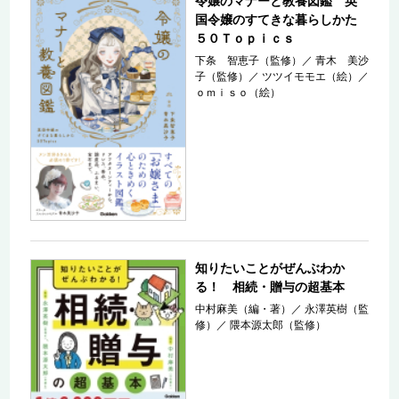
令嬢のマナーと教養図鑑 英
国令嬢のすてきな暮らしかた
５０Ｔｏｐｉｃｓ
下条 智恵子（監修）
／
青木 美沙
子（監修）
／
ツツイモモエ（絵）
／
ｏｍｉｓｏ（絵）
知りたいことがぜんぶわか
る！ 相続・贈与の超基本
中村麻美（編・著）
／
永澤英樹（監
修）
／
隈本源太郎（監修）