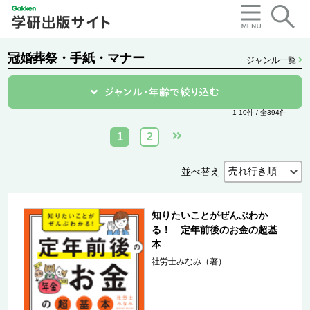
冠婚葬祭・手紙・マナー
ジャンル一覧
1-10件 / 全394件
1
2
並べ替え
知りたいことがぜんぶわか
る！ 定年前後のお金の超基
本
社労士みなみ（著）