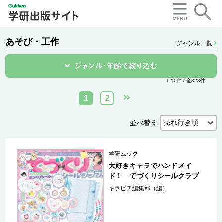
あそび・工作
ジャンル一覧
1-10件 / 全323件
1
2
並べ替え
学研ムック
大好きキャラでハンドメイ
ド！ てづくりシールクラブ
キラピチ編集部（編）