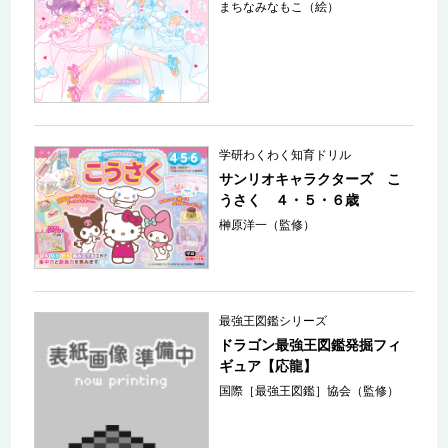
まちなみなもこ（絵）
学研わくわく知育ドリル
サンリオキャラクターズ こ
うさく ４・５・６歳
榊原洋一（監修）
最強王図鑑シリーズ
ドラゴン最強王図鑑発掘フィ
ギュア【応龍】
国際［最強王図鑑］協会（監修）