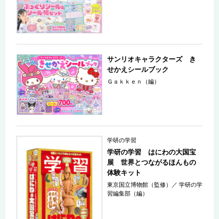
サンリオキャラクターズ き
せかえシールブック
Ｇａｋｋｅｎ（編）
学研の学習
学研の学習 はにわの大国宝
展 世界とつながるほんもの
体験キット
東京国立博物館（監修）
／
学研の学
習編集部（編）