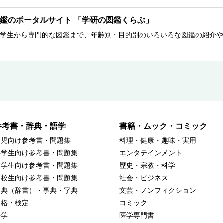
鑑のポータルサイト 「学研の図鑑くらぶ」
学生から専門的な図鑑まで、年齢別・目的別のいろいろな図鑑の紹介や
参考書・辞典・語学
書籍・ムック・コミック
幼児向け参考書・問題集
料理・健康・趣味・実用
小学生向け参考書・問題集
エンタテインメント
中学生向け参考書・問題集
歴史・宗教・科学
高校生向け参考書・問題集
社会・ビジネス
辞典（辞書）・事典・字典
文芸・ノンフィクション
資格・検定
コミック
語学
医学専門書