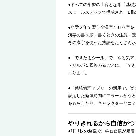
●すべての学習の土台となる「基礎
スモールステップで構成され、1冊
●小学２年で習う全漢字１６０字を
漢字の書き順・書くときの注意・読
その漢字を使った熟語をたくさん示
●「できたよシール」で、やる気ア
ドリルが１回終わるごとに、「でき
まります。
●「勉強管理アプリ」の活用で、楽
設定した勉強時間にアラームがなる
をもらえたり、キャラクターとコミ
やりきれるから自信がつ
●1日1枚の勉強で、学習習慣が定着